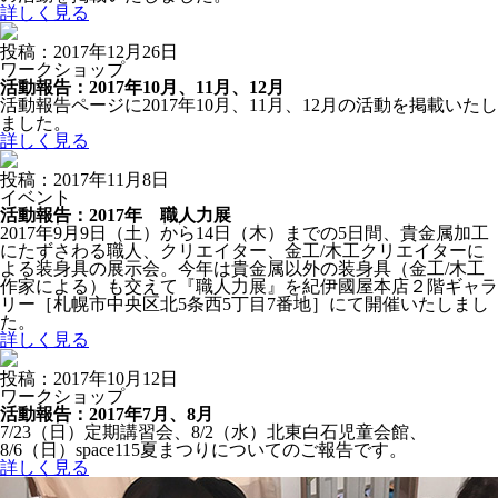
詳しく見る
投稿：2017年12月26日
ワークショップ
活動報告：2017年10月、11月、12月
活動報告ページに2017年10月、11月、12月の活動を掲載いたし
ました。
詳しく見る
投稿：2017年11月8日
イベント
活動報告：2017年 職人力展
2017年9月9日（土）から14日（木）までの5日間、貴金属加工
にたずさわる職人、クリエイター、金工/木工クリエイターに
よる装身具の展示会。今年は貴金属以外の装身具（金工/木工
作家による）も交えて『職人力展』を紀伊國屋本店２階ギャラ
リー［札幌市中央区北5条西5丁目7番地］にて開催いたしまし
た。
詳しく見る
投稿：2017年10月12日
ワークショップ
活動報告：2017年7月、8月
7/23（日）定期講習会、8/2（水）北東白石児童会館、
8/6（日）space115夏まつりについてのご報告です。
詳しく見る