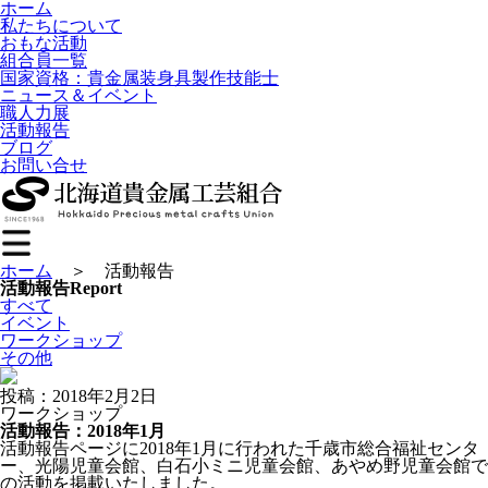
ホーム
私たちについて
おもな活動
組合員一覧
国家資格：貴金属装身具製作技能士
ニュース＆イベント
職人力展
活動報告
ブログ
お問い合せ
ホーム
＞ 活動報告
活動報告
Report
すべて
イベント
ワークショップ
その他
投稿：2018年2月2日
ワークショップ
活動報告：2018年1月
活動報告ページに2018年1月に行われた千歳市総合福祉センタ
ー、光陽児童会館、白石小ミニ児童会館、あやめ野児童会館で
の活動を掲載いたしました。