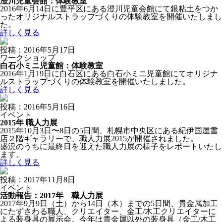
澄川児童会館：体験教室
2016年6月14日に豊平区にある澄川児童会館にて銀粘土をつか
ったオリジナルストラップづくりの体験教室を開催いたしまし
た。
詳しく見る
投稿：2016年5月17日
ワークショップ
白石小ミニ児童館：体験教室
2016年1月19日に白石区にある白石小ミニ児童館にてオリジナ
ルストラップづくりの体験教室を開催いたしました。
詳しく見る
投稿：2016年5月16日
イベント
2015年 職人力展
2015年10月3日〜8日の5日間、札幌市中央区にある紀伊国屋書
店２階ギャラリーで、職人力展2015が開催されました。
盛況のうちに最終日を迎えた職人力展の様子をレポートいたし
ます。
詳しく見る
投稿：2017年11月8日
イベント
活動報告：2017年 職人力展
2017年9月9日（土）から14日（木）までの5日間、貴金属加工
にたずさわる職人、クリエイター、金工/木工クリエイターに
よる装身具の展示会。今年は貴金属以外の装身具（金工/木工